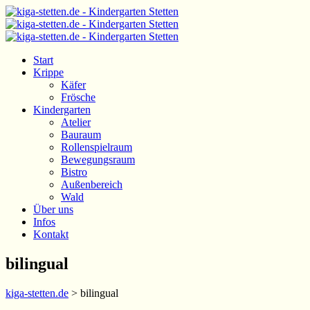
Start
Krippe
Käfer
Frösche
Kindergarten
Atelier
Bauraum
Rollenspielraum
Bewegungsraum
Bistro
Außenbereich
Wald
Über uns
Infos
Kontakt
bilingual
kiga-stetten.de
>
bilingual