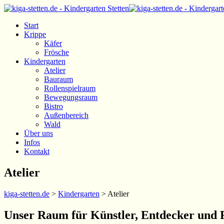
Start
Krippe
Käfer
Frösche
Kindergarten
Atelier
Bauraum
Rollenspielraum
Bewegungsraum
Bistro
Außenbereich
Wald
Über uns
Infos
Kontakt
Atelier
kiga-stetten.de
>
Kindergarten
>
Atelier
Unser Raum für Künstler, Entdecker und F