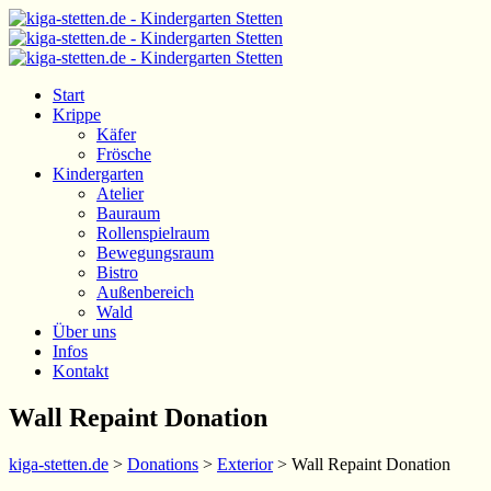
Start
Krippe
Käfer
Frösche
Kindergarten
Atelier
Bauraum
Rollenspielraum
Bewegungsraum
Bistro
Außenbereich
Wald
Über uns
Infos
Kontakt
Wall Repaint Donation
kiga-stetten.de
>
Donations
>
Exterior
>
Wall Repaint Donation