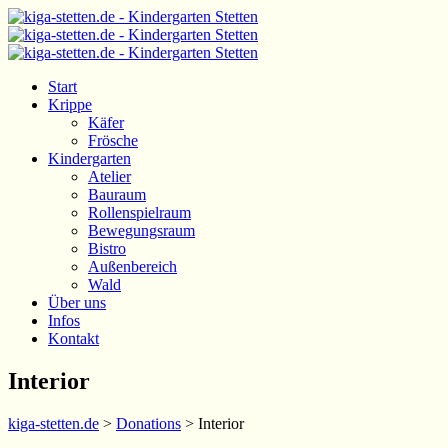
Start
Krippe
Käfer
Frösche
Kindergarten
Atelier
Bauraum
Rollenspielraum
Bewegungsraum
Bistro
Außenbereich
Wald
Über uns
Infos
Kontakt
Interior
kiga-stetten.de
>
Donations
>
Interior